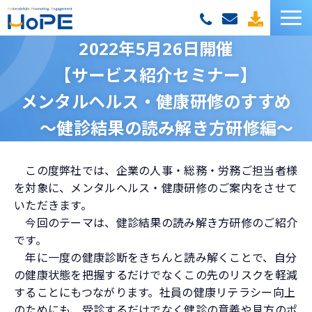
2022年5月26日開催
HoPEサービス一覧
【サービス紹介セミナー】
お客様の声
メンタルヘルス・健康研修のすすめ
 　～健診結果の読み解き方研修編～
セミナー
この度弊社では、企業の人事・総務・労務ご担当者様
お役立ち資料
を対象に、メンタルヘルス・健康研修のご案内をさせて
いただきます。
お役立ちコラム
今回のテーマは、健診結果の読み解き方研修のご紹介
です。
年に一度の健康診断をきちんと読み解くことで、自分
の健康状態を把握するだけでなくこの先のリスクを軽減
することにもつながります。社員の健康リテラシー向上
のためにも、受診するだけでなく健診の意義や見方のポ