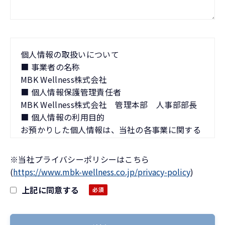
個人情報の取扱いについて
■ 事業者の名称
MBK Wellness株式会社
■ 個人情報保護管理責任者
MBK Wellness株式会社 管理本部 人事部部長
■ 個人情報の利用目的
お預かりした個人情報は、当社の各事業に関する
お問合せへの対応の他、弊社サービス、セミナー
案内を含むメールマガジンの送付に利用します。
※当社プライバシーポリシーはこちら
■ お預かりする個人情報の項目
(
https://www.mbk-wellness.co.jp/privacy-policy
)
本手続きでは、以下の項目をフォームにご入力い
上記に同意する
ただきます。
お名前*、連絡先電話番号*、Eメールアドレス*、
法人名・団体名*、部署名*、役職