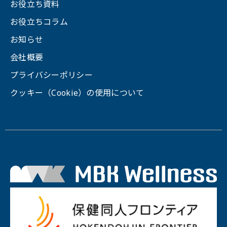
お役立ち資料
等」という）の請求を申し出ることができます。
手続きについては、下記の「開示等の請求手続
お役立ちコラム
き」に基づき、＜個人情報問い合せ窓口＞までお
お知らせ
申し出ください。
■ 個人情報における任意性について
会社概要
個人情報のご提供は、ご本人の任意です。ただ
プライバシーポリシー
し、必須項目をご入力いただけない場合は本フォ
クッキー（Cookie）の使用について
ームをご利用いただけませんので、ご了承くださ
い。
■ 本人が容易に知覚できない方法による個人情報
の取得
本フォームでは、セッション管理のためCookieを
使用しています。