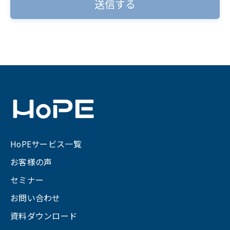
*がついている項目は、フォームにおいて入
力が必須となります。
■ 個人情報の第三者提供について
ご本人の同意がある場合または法令に基づく場合
を除き、今回ご入力いただく個人情報は第三者に
提供しません。
■ 個人情報の委託について
当社は、ご提供頂いた個人情報を利用目的の達成
に必要な範囲内で、個人情報の取り扱いの一部又
は全部を外部に委託することがあります。
個人情報の取扱いを外部に委託する場合は、当社
HoPEサービス一覧
が規定する個人情報管理基準を満たす企業を選定
して委託を行い、適切な取扱いが行われるよう監
お客様の声
督します。
セミナー
■ 取得した個人情報の開示等及びお問合せ窓口
ご提供いただいた個人情報については、利用目的
お問い合わせ
の通知、開示、訂正、追加又は削除、利用の停
資料ダウンロード
止、消去及び第三者提供の停止（以下、「開示