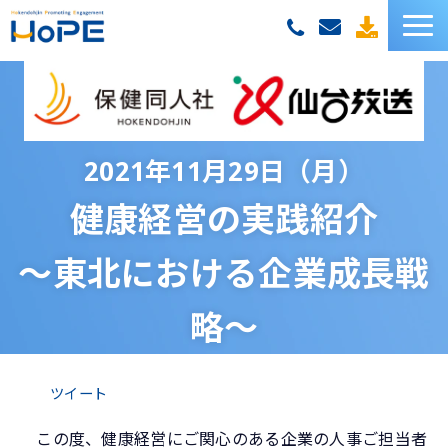
HoPEサービス一覧
お客様の声
2021年11月29日（月）
セミナー
健康経営の実践紹介
お役立ち資料
～東北における企業成長戦
お役立ちコラム
略～
ツイート
この度、健康経営にご関心のある企業の人事ご担当者