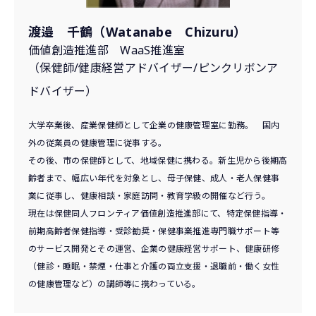
渡邉 千鶴（Watanabe Chizuru）
価値創造推進部 WaaS推進室
（保健師/健康経営アドバイザー/ピンクリボンア
ドバイザー）
大学卒業後、産業保健師として企業の健康管理室に勤務。 国内
外の従業員の健康管理に従事する。
その後、市の保健師として、地域保健に携わる。新生児から後期高
齢者まで、幅広い年代を対象とし、母子保健、成人・老人保健事
業に従事し、健康相談・家庭訪問・教育学級の開催など行う。
現在は保健同人フロンティア価値創造推進部にて、特定保健指導・
前期高齢者保健指導・受診勧奨・保健事業推進専門職サポート等
のサービス開発とその運営、企業の健康経営サポート、健康研修
（健診・睡眠・禁煙・仕事と介護の両立支援・退職前・働く女性
の健康管理など）の講師等に携わっている。