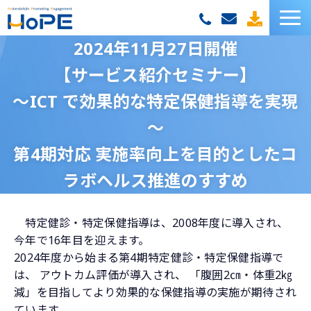
2024年11月27日開催
HoPEサービス一覧
【サービス紹介セミナー】
お客様の声
～ICT で効果的な特定保健指導を実現
～
セミナー
第4期対応 実施率向上を目的としたコ
お役立ち資料
ラボヘルス推進のすすめ
お役立ちコラム
特定健診・特定保健指導は、2008年度に導入され、
今年で16年目を迎えます。
2024年度から始まる第4期特定健診・特定保健指導で
は、 アウトカム評価が導入され、 「腹囲2㎝・体重2㎏
減」を目指してより効果的な保健指導の実施が期待され
ています。