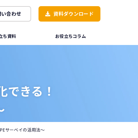
問い合わせ
資料ダウンロード
立ち資料
お役立ちコラム
】
化できる！
～
PEサーベイの活用法～