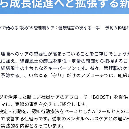
ら成長促進へと拡張する
ングで始める“攻め”の管理職ケア：健康経営の次なる一手​ ―予防の枠
理職へのケアの重要性が高まっていることをご存じでしょうか
に加え、組織風土の醸成を定性・定量の両面から把握すること
や組織風土の土台となるキーパーソンです。益々、管理職のケ
を予防する」、
いわゆる「守り」
だけのアプローチでは、組織
ングを活用した新しい
社員
ケアのアプローチ「BOOST」を提供する
ーマに、実際の事例を交えてご紹介します。
思決定・行動を、認知行動療法をベースとしたAIツールと人の
間で改善する仕組みです。
従来のメンタルヘルスケアとの違い
実践的な内容となっています。​