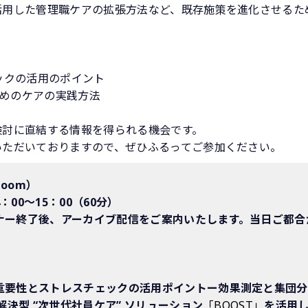
用した管理職ケアの拡張方法など、既存施策を進化させるため
クの活用のポイント​​
攻めのケアの実践方法​
討に直結する情報を得られる機会です。​
ただいておりますので、ぜひふるってご参加ください。​
oom）
：00～15：00（60分）
ナー終了後、アーカイブ配信をご案内いたします。当日ご都合
重要性とストレスチェックの活用ポイントー効果測定と集団分
解決型 “次世代社員ケア” ソリューション
「BOOST」
を活用