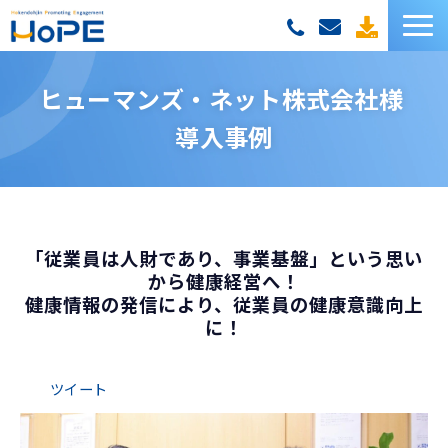
HoPEサービス一覧
ヒューマンズ・ネット株式会社様 
導入事例
お客様の声
セミナー
お役立ち資料
「従業員は人財であり、事業基盤」という思い
から健康経営へ！
健康情報の発信により、従業員の健康意識向上
お役立ちコラム
に！
ツイート