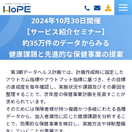
2024年10月30日開催
HoPEサービス一覧
【サービス紹介セミナー】
お客様の声
約35万件のデータからみる
健康課題と先進的な保健事業の提案
セミナー
第3期データヘルス計画では、計画作成時に設定した
お役立ち資料
アウトカム指標やアウトプット指標に基づき、その目標
の達成度を毎年確認し、実施状況や課題及びその要因を
お役立ちコラム
整理することで、次年度の保健事業計画を見直すことが
求められています。
そのためには保険者様が持つ複雑かつ多岐にわたる各種
データから、加入者属性に応じた健康課題を分析するこ
とで、効果的な保健事業を検討し、実施方法や体制整備
をしていくことが重要です。