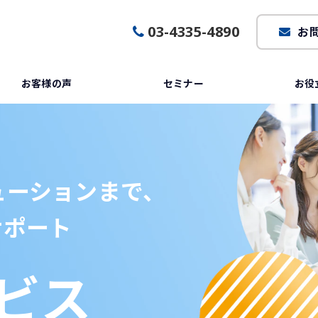
03-4335-4890
お
お客様の声
セミナー
お役
ューションまで、
サポート
ービス