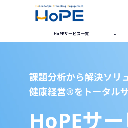
HoPEサービス一覧
課題分析から解決ソリ
健康経営®をトータル
HoPEサ