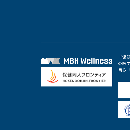
「保健
の医学
自ら「