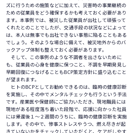
ズに行うための施策などに加えて、災害時の事業継続の
ための従業員をどう確保するかも考えておく必要があり
ます。本事例では、被災した従業員が出社して頑張って
くれたとのことでしたが、交通手段の状況などによって
は、本人は無事でも出社できない事態に陥ることもある
でしょう。そのような場合に備えて、被災地外からのバ
ックアップ体制も整えておく必要があります。
そして、この事例のような不調者を出さないために
も、従業員の心身を健康に保つこと、不調を早期発見し
早期回復につなげることもBCP策定方針に盛り込むこと
が望まれます。
ヒトのBCPとしてお勧めできるのは、臨時の健康診断
を実施し、その中でメンタルチェックも行うという手法
です。産業医や保健師にご協力いただき、現地職員には
現地がある程度落ち着いた段階で、応援に向かった社員
には帰還後１～２週間のうちに、臨時の健康診断を実施
します。その中で、惨事ストレスやうつ、燃え尽きが起
きていないかをチェックしていただくと、ケアがしやす