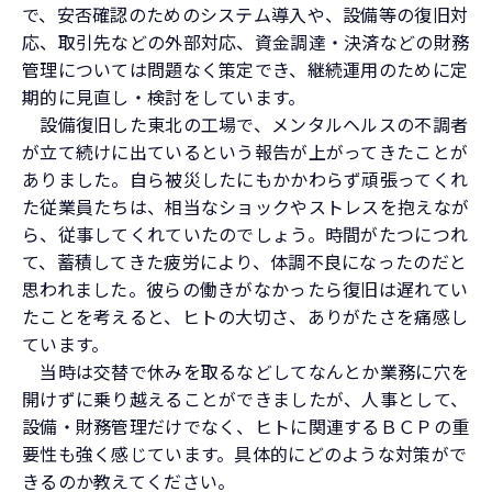
で、安否確認のためのシステム導入や、設備等の復旧対
応、取引先などの外部対応、資金調達・決済などの財務
管理については問題なく策定でき、継続運用のために定
期的に見直し・検討をしています。
設備復旧した東北の工場で、メンタルヘルスの不調者
が立て続けに出ているという報告が上がってきたことが
ありました。自ら被災したにもかかわらず頑張ってくれ
た従業員たちは、相当なショックやストレスを抱えなが
ら、従事してくれていたのでしょう。時間がたつにつれ
て、蓄積してきた疲労により、体調不良になったのだと
思われました。彼らの働きがなかったら復旧は遅れてい
たことを考えると、ヒトの大切さ、ありがたさを痛感し
ています。
当時は交替で休みを取るなどしてなんとか業務に穴を
開けずに乗り越えることができましたが、人事として、
設備・財務管理だけでなく、ヒトに関連するＢＣＰの重
要性も強く感じています。具体的にどのような対策がで
きるのか教えてください。