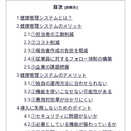
目次
[非表示]
1.
健康管理システムとは？
2.
健康管理システムのメリット
2.1.
①担当者の工数削減
2.2.
②コスト削減
2.3.
③報告書作成の負担を軽減
2.4.
④従業員に対するフォロー体制の構築
2.5.
⑤企業の課題把握
3.
健康管理システムのデメリット
3.1.
①独自の運用方法に合わせられない
3.2.
②機能を使いこなせない可能性がある
3.3.
③費用対効果が分かりにくい
4.
導入に失敗しないためのポイント
4.1.
①セキュリティに問題がないか
4.2.
②必要としている機能が備わっているか