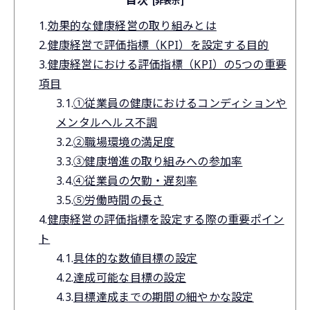
[非表示]
1.
効果的な健康経営の取り組みとは
2.
健康経営で評価指標（KPI）を設定する目的
3.
健康経営における評価指標（KPI）の5つの重要
項目
3.1.
①従業員の健康におけるコンディションや
メンタルヘルス不調
3.2.
②職場環境の満足度
3.3.
③健康増進の取り組みへの参加率
3.4.
④従業員の欠勤・遅刻率
3.5.
⑤労働時間の長さ
4.
健康経営の評価指標を設定する際の重要ポイン
ト
4.1.
具体的な数値目標の設定
4.2.
達成可能な目標の設定
4.3.
目標達成までの期間の細やかな設定